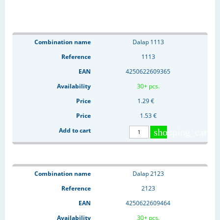
Dalap 1113
1113
4250622609365
30+ pcs.
1.29 €
1.53 €
shopping_cart
Dalap 2123
2123
4250622609464
30+ pcs.