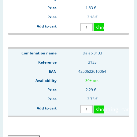
1.83 €
2.18 €
shopping_cart
Dalap 3133
3133
4250622610064
30+ pcs.
2.29 €
2.73 €
shopping_cart